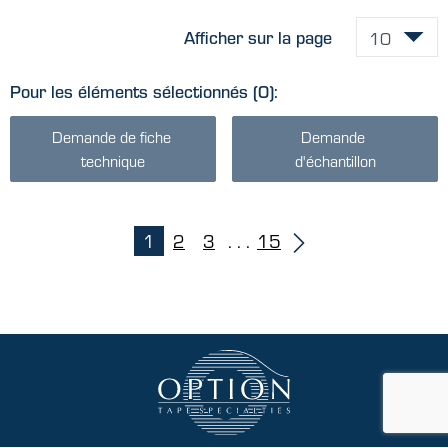
Afficher sur la page
Pour les éléments sélectionnés
(0)
:
Demande de fiche 
Demande 
technique
d'échantillon
1
2
3
. . .
15
(current)
(current)
(current)
(current)
(current)