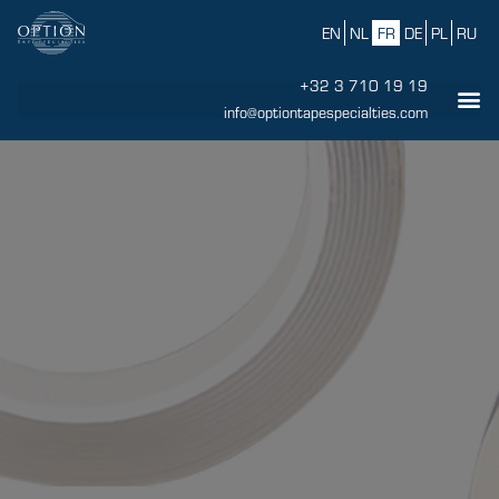
EN
NL
FR
DE
PL
RU
+32 3 710 19 19
info@optiontapespecialties.com