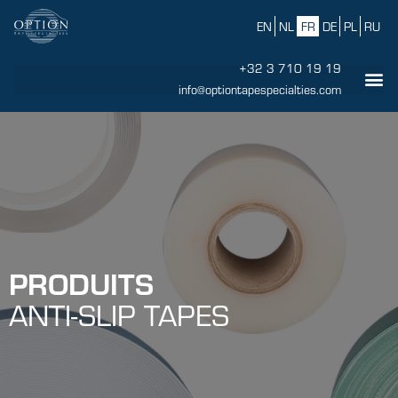
EN
NL
FR
DE
PL
RU
+32 3 710 19 19
info@optiontapespecialties.com
PRODUITS
ANTI-SLIP TAPES