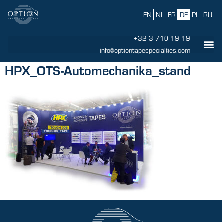
EN
NL
FR
DE
PL
RU
+32 3 710 19 19
info@optiontapespecialties.com
HPX_OTS-Automechanika_stand