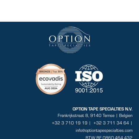
OPTION TAPE SPECIALTIES N.V.
Frankrijkstraat 8, 9140 Temse | Belgien
+32 3 710 19 19
|
+32 3 711 34 64 |
info@optiontapespecialties.com
BTW BE 0860.464.432