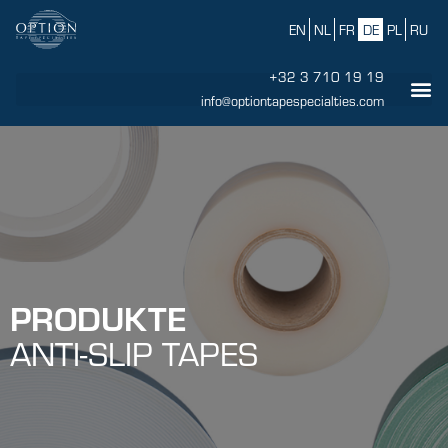
EN
NL
FR
DE
PL
RU
+32 3 710 19 19
info@optiontapespecialties.com
PRODUKTE
ANTI-SLIP TAPES