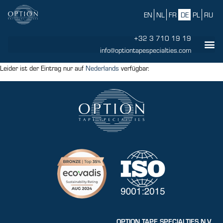
EN
NL
FR
DE
PL
RU
+32 3 710 19 19
info@optiontapespecialties.com
Leider ist der Eintrag nur auf
Nederlands
verfügbar.
OPTION TAPE SPECIALTIES N.V.