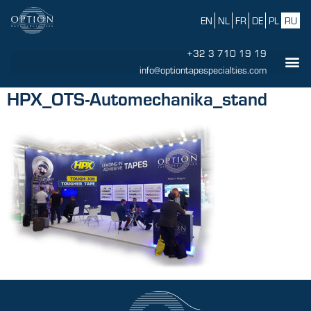
EN
NL
FR
DE
PL
RU
+32 3 710 19 19
info@optiontapespecialties.com
HPX_OTS-Automechanika_stand