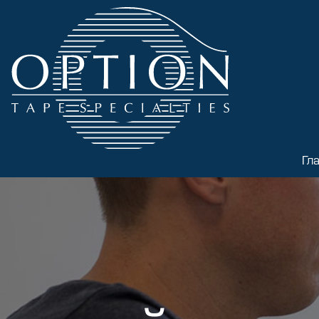
Гл
Глав