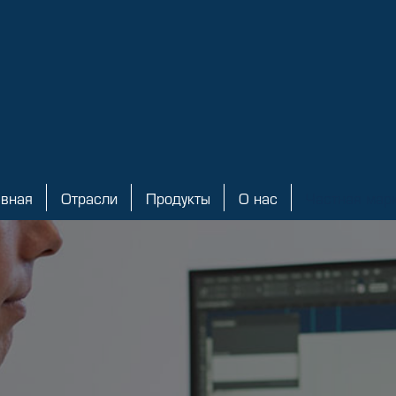
авная
Отрасли
Продукты
О нас
Частная мар
ная
Отрасли
Продукты
О нас
Частная марка