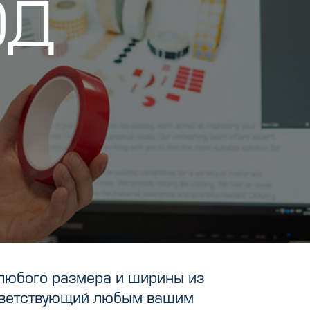
ОД
любого размера и ширины из
тветствующий любым вашим