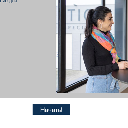
ние для
Начать!