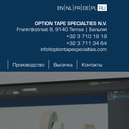
EN
NL
FR
DE
PL
RU
OPTION TAPE SPECIALTIES N.V.
Frankrijkstraat 8, 9140 Temse | Бельгия
+32 3 710 19 19
+32 3 711 34 64
info@optiontapespecialties.com
ка
Производство
Высечка
Контакты
Производство
Высечка
Контакты