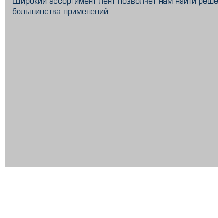
Широкий ассортимент лент позволяет нам найти реше
большинства применений.