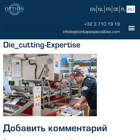
EN
NL
FR
DE
PL
RU
+32 3 710 19 19
info@optiontapespecialties.com
Die_cutting-Expertise
Добавить комментарий