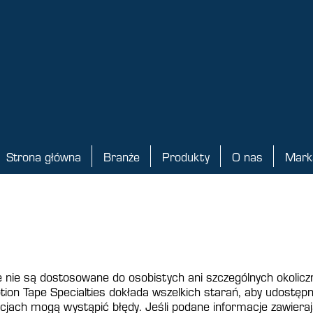
Strona główna
Branże
Produkty
O nas
Mark
Strona główna
Branże
Produkty
O nas
Marka 
e nie są dostosowane do osobistych ani szczególnych okolicz
ion Tape Specialties dokłada wszelkich starań, aby udostępn
jach mogą wystąpić błędy. Jeśli podane informacje zawieraj