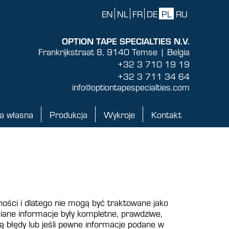
EN
NL
FR
DE
PL
RU
OPTION TAPE SPECIALTIES N.V.
Frankrijkstraat 8, 9140 Temse | Belgia
+32 3 710 19 19
+32 3 711 34 64
info@optiontapespecialties.com
a własna
Produkcja
Wykroje
Kontakt
własna
Produkcja
Wykroje
Kontakt
ności i dlatego nie mogą być traktowane jako
iane informacje były kompletne, prawdziwe,
ą błędy lub jeśli pewne informacje podane w