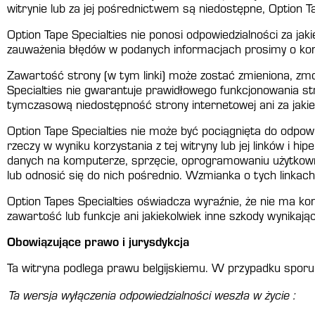
witrynie lub za jej pośrednictwem są niedostępne, Option Ta
Option Tape Specialties nie ponosi odpowiedzialności za ja
zauważenia błędów w podanych informacjach prosimy o ko
Zawartość strony (w tym linki) może zostać zmieniona, z
Specialties nie gwarantuje prawidłowego funkcjonowania str
tymczasową niedostępność strony internetowej ani za jakiek
Option Tape Specialties nie może być pociągnięta do odpowi
rzeczy w wyniku korzystania z tej witryny lub jej linków i 
danych na komputerze, sprzęcie, oprogramowaniu użytkowni
lub odnosić się do nich pośrednio. Wzmianka o tych linkac
Option Tapes Specialties oświadcza wyraźnie, że nie ma kon
zawartość lub funkcje ani jakiekolwiek inne szkody wynikając
Obowiązujące prawo i jurysdykcja
Ta witryna podlega prawu belgijskiemu. W przypadku sporu
Ta wersja wyłączenia odpowiedzialności weszła w życie :