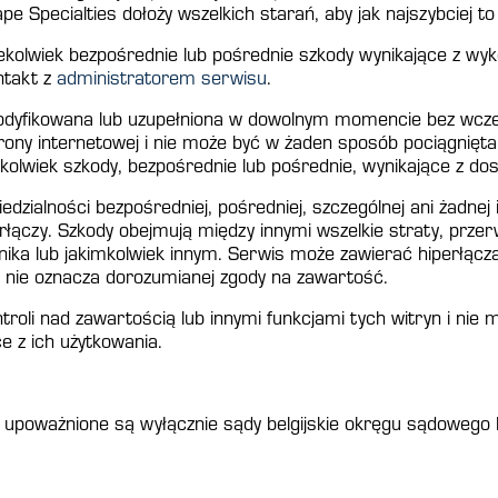
pe Specialties dołoży wszelkich starań, aby jak najszybciej to
kiekolwiek bezpośrednie lub pośrednie szkody wynikające z wyk
ntakt z
administratorem serwisu
.
modyfikowana lub uzupełniona w dowolnym momencie bez wcze
ony internetowej i nie może być w żaden sposób pociągnięta 
olwiek szkody, bezpośrednie lub pośrednie, wynikające z dos
edzialności bezpośredniej, pośredniej, szczególnej ani żadne
hiperłączy. Szkody obejmują między innymi wszelkie straty, pr
ka lub jakimkolwiek innym. Serwis może zawierać hiperłącza
h nie oznacza dorozumianej zgody na zawartość.
troli nad zawartością lub innymi funkcjami tych witryn i nie 
e z ich użytkowania.
 upoważnione są wyłącznie sądy belgijskie okręgu sądowego 