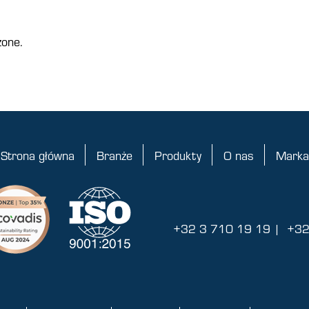
żone.
Strona główna
Branże
Produkty
O nas
Marka
+32 3 710 19 19
|
+32