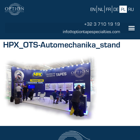
EN
NL
FR
DE
PL
RU
+32 3 710 19 19
info@optiontapespecialties.com
HPX_OTS-Automechanika_stand