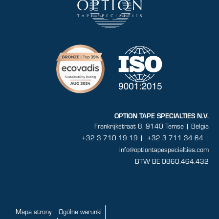
OPTION TAPE SPECIALTIES N.V.
Frankrijkstraat 8, 9140 Temse | Belgia
+32 3 710 19 19
|
+32 3 711 34 64 |
info@optiontapespecialties.com
BTW BE 0860.464.432
Mapa strony
Ogólne warunki