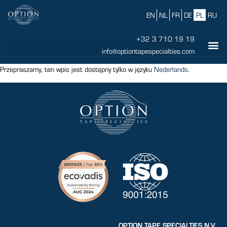
EN
NL
FR
DE
PL
RU
+32 3 710 19 19
info@optiontapespecialties.com
Przepraszamy, ten wpis jest dostępny tylko w języku
Nederlands
.
OPTION TAPE SPECIALTIES N.V.