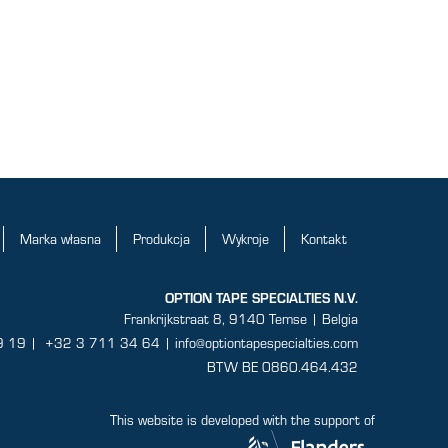
Marka własna
Produkcja
Wykroje
Kontakt
OPTION TAPE SPECIALTIES N.V.
Frankrijkstraat 8, 9140 Temse | Belgia
9 19
|
+32 3 711 34 64 |
info@optiontapespecialties.com
BTW BE 0860.464.432
This website is developed with the support of