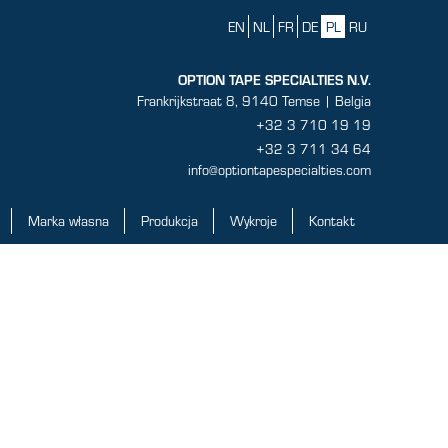
EN
NL
FR
DE
PL
RU
OPTION TAPE SPECIALTIES N.V.
Frankrijkstraat 8, 9140 Temse | Belgia
+32 3 710 19 19
+32 3 711 34 64
info@optiontapespecialties.com
Marka własna
Produkcja
Wykroje
Kontakt
Marka własna
Produkcja
Wykroje
Kontakt